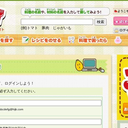
ようこ
(例)トマト 豚肉 じゃがいも
て、ログインしよう！
必ず入力してください。
cdefg@hijk.com