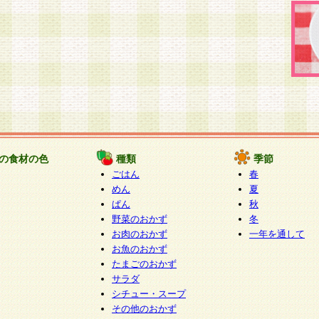
の食材の色
種類
季節
ごはん
春
めん
夏
ぱん
秋
野菜のおかず
冬
お肉のおかず
一年を通して
お魚のおかず
たまごのおかず
サラダ
シチュー・スープ
その他のおかず