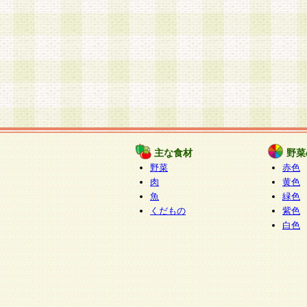
主な食材
野菜
野菜
赤色
肉
黄色
魚
緑色
くだもの
紫色
白色