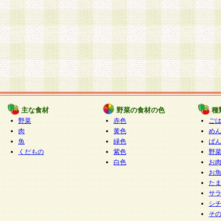
主な食材
野菜の食材の色
種
野菜
赤色
ご
肉
黄色
め
魚
緑色
ぱ
くだもの
紫色
野
白色
お
お
た
サ
シ
そ