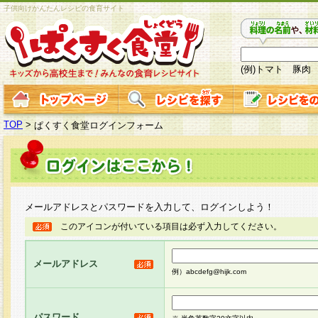
子供向けかんたんレシピの食育サイト
(例)トマト 豚肉
TOP
>
ぱくすく食堂ログインフォーム
メールアドレスとパスワードを入力して、ログインしよう！
このアイコンが付いている項目は必ず入力してください。
メールアドレス
例）abcdefg@hijk.com
パスワード