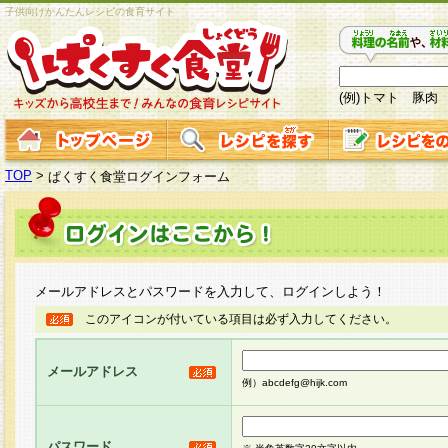
子供向けかんたんレシピの食育サイト
(例)トマト 豚肉
TOP
>
ぱくすく食堂ログインフォーム
メールアドレスとパスワードを入力して、ログインしよう！
このアイコンが付いている項目は必ず入力してください。
メールアドレス
例）abcdefg@hijk.com
パスワード