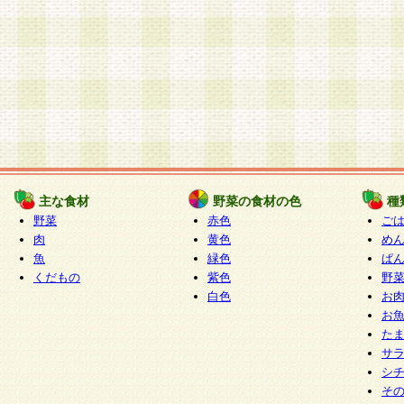
主な食材
野菜の食材の色
種
野菜
赤色
ご
肉
黄色
め
魚
緑色
ぱ
くだもの
紫色
野
白色
お
お
た
サ
シ
そ