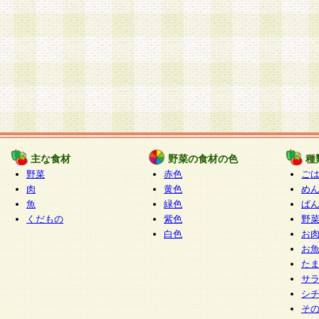
主な食材
野菜の食材の色
種
野菜
赤色
ご
肉
黄色
め
魚
緑色
ぱ
くだもの
紫色
野
白色
お
お
た
サ
シ
そ