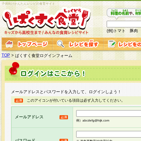
子供向けかんたんレシピの食育サイト
(例)トマト 豚肉
TOP
>
ぱくすく食堂ログインフォーム
メールアドレスとパスワードを入力して、ログインしよう！
このアイコンが付いている項目は必ず入力してください。
メールアドレス
例）abcdefg@hijk.com
パスワード