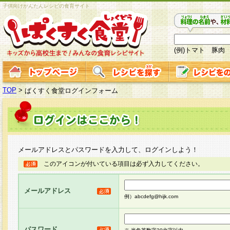
子供向けかんたんレシピの食育サイト
(例)トマト 豚肉
TOP
>
ぱくすく食堂ログインフォーム
メールアドレスとパスワードを入力して、ログインしよう！
このアイコンが付いている項目は必ず入力してください。
メールアドレス
例）abcdefg@hijk.com
パスワード