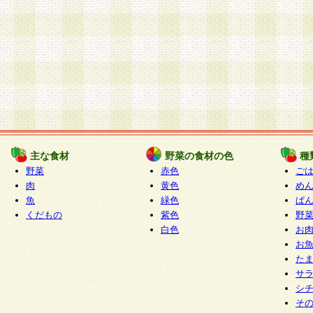
主な食材
野菜の食材の色
種
野菜
赤色
ご
肉
黄色
め
魚
緑色
ぱ
くだもの
紫色
野
白色
お
お
た
サ
シ
そ