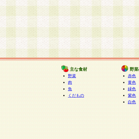
主な食材
野菜
野菜
赤色
肉
黄色
魚
緑色
くだもの
紫色
白色