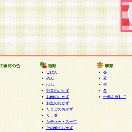
の食材の色
種類
季節
ごはん
春
めん
夏
ぱん
秋
野菜のおかず
冬
お肉のおかず
一年を通して
お魚のおかず
たまごのおかず
サラダ
シチュー・スープ
その他のおかず