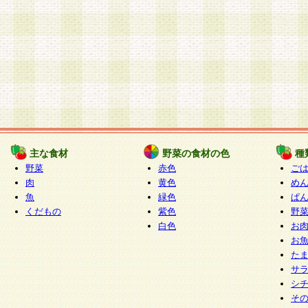
主な食材
野菜の食材の色
種
野菜
赤色
ご
肉
黄色
め
魚
緑色
ぱ
くだもの
紫色
野
白色
お
お
た
サ
シ
そ