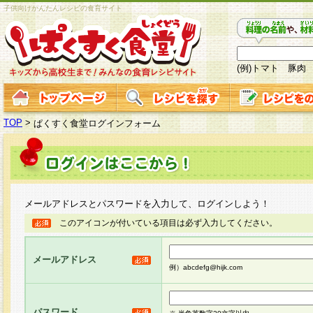
子供向けかんたんレシピの食育サイト
(例)トマト 豚肉
TOP
>
ぱくすく食堂ログインフォーム
メールアドレスとパスワードを入力して、ログインしよう！
このアイコンが付いている項目は必ず入力してください。
メールアドレス
例）abcdefg@hijk.com
パスワード