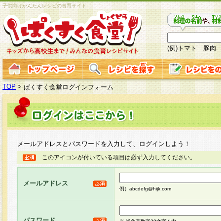
子供向けかんたんレシピの食育サイト
(例)トマト 豚肉
TOP
>
ぱくすく食堂ログインフォーム
メールアドレスとパスワードを入力して、ログインしよう！
このアイコンが付いている項目は必ず入力してください。
メールアドレス
例）abcdefg@hijk.com
パスワード