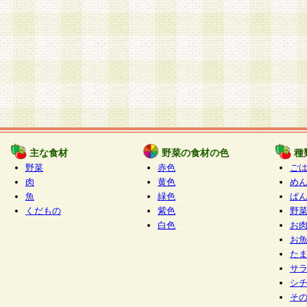
主な食材
野菜の食材の色
種
野菜
赤色
ご
肉
黄色
め
魚
緑色
ぱ
くだもの
紫色
野
白色
お
お
た
サ
シ
そ