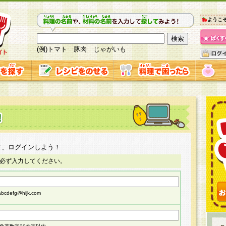
ようこ
(例)トマト 豚肉 じゃがいも
て、ログインしよう！
必ず入力してください。
cdefg@hijk.com