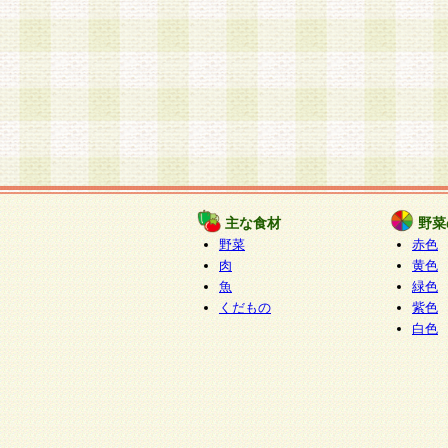
主な食材
野菜
野菜
赤色
肉
黄色
魚
緑色
くだもの
紫色
白色