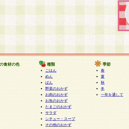
の食材の色
種類
季節
ごはん
春
めん
夏
ぱん
秋
野菜のおかず
冬
お肉のおかず
一年を通して
お魚のおかず
たまごのおかず
サラダ
シチュー・スープ
その他のおかず