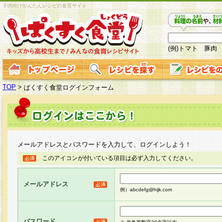
子供向けかんたんレシピの食育サイト
(例)トマト 豚肉
TOP
>
ぱくすく食堂ログインフォーム
メールアドレスとパスワードを入力して、ログインしよう！
このアイコンが付いている項目は必ず入力してください。
メールアドレス
例）abcdefg@hijk.com
パスワード