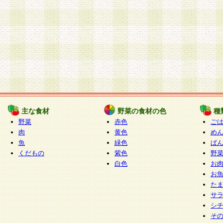
主な食材
野菜の食材の色
種
野菜
赤色
ご
肉
黄色
め
魚
緑色
ぱ
くだもの
紫色
野
白色
お
お
た
サ
シ
そ