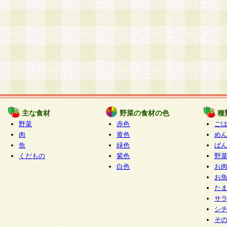
主な食材
野菜の食材の色
種
野菜
赤色
ご
肉
黄色
め
魚
緑色
ぱ
くだもの
紫色
野
白色
お
お
た
サ
シ
そ