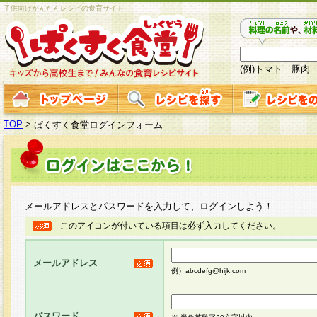
子供向けかんたんレシピの食育サイト
(例)トマト 豚肉
TOP
>
ぱくすく食堂ログインフォーム
メールアドレスとパスワードを入力して、ログインしよう！
このアイコンが付いている項目は必ず入力してください。
メールアドレス
例）abcdefg@hijk.com
パスワード