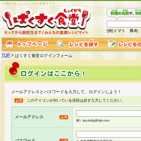
子供向けかんたんレシピの食育サイト
(例)トマト 豚肉
TOP
>
ぱくすく食堂ログインフォーム
メールアドレスとパスワードを入力して、ログインしよう！
このアイコンが付いている項目は必ず入力してください。
メールアドレス
例）abcdefg@hijk.com
パスワード