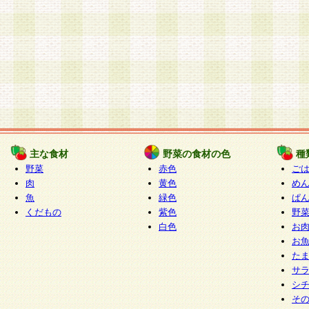
主な食材
野菜の食材の色
種
野菜
赤色
ご
肉
黄色
め
魚
緑色
ぱ
くだもの
紫色
野
白色
お
お
た
サ
シ
そ