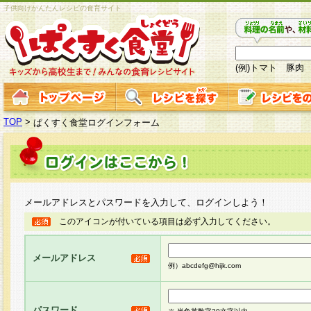
子供向けかんたんレシピの食育サイト
(例)トマト 豚肉
TOP
>
ぱくすく食堂ログインフォーム
メールアドレスとパスワードを入力して、ログインしよう！
このアイコンが付いている項目は必ず入力してください。
メールアドレス
例）abcdefg@hijk.com
パスワード