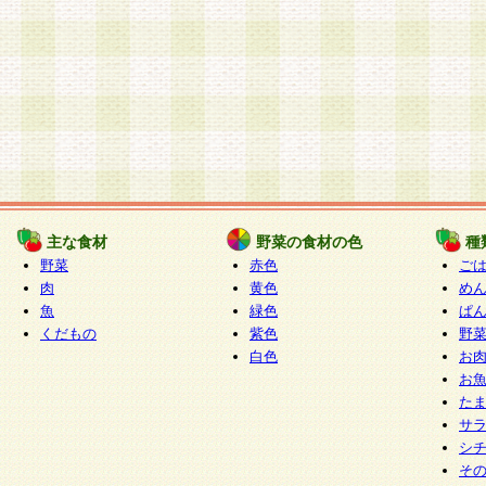
主な食材
野菜の食材の色
種
野菜
赤色
ご
肉
黄色
め
魚
緑色
ぱ
くだもの
紫色
野
白色
お
お
た
サ
シ
そ