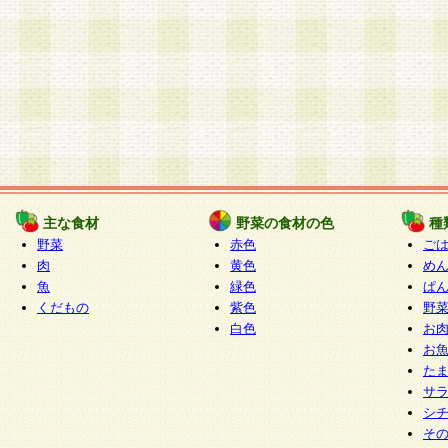
主な食材
野菜の食材の色
種
野菜
赤色
ご
肉
黄色
め
魚
緑色
ぱ
くだもの
紫色
野
白色
お
お
た
サ
シ
そ