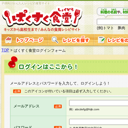
子供向けかんたんレシピの食育サイト
(例)トマト 豚肉
TOP
>
ぱくすく食堂ログインフォーム
メールアドレスとパスワードを入力して、ログインしよう！
このアイコンが付いている項目は必ず入力してください。
メールアドレス
例）abcdefg@hijk.com
パスワード