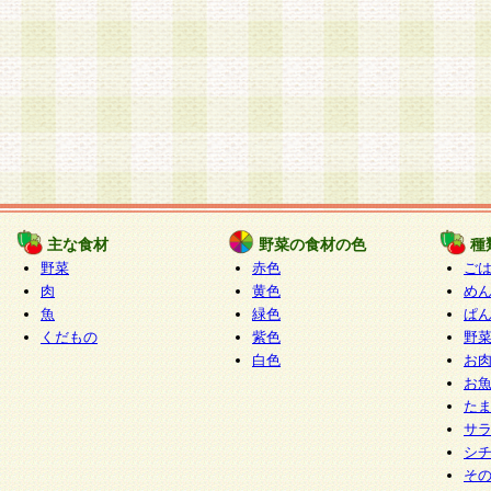
主な食材
野菜の食材の色
種
野菜
赤色
ご
肉
黄色
め
魚
緑色
ぱ
くだもの
紫色
野
白色
お
お
た
サ
シ
そ