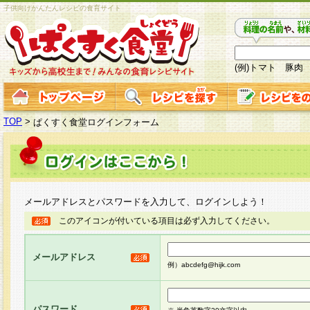
子供向けかんたんレシピの食育サイト
(例)トマト 豚肉
TOP
>
ぱくすく食堂ログインフォーム
メールアドレスとパスワードを入力して、ログインしよう！
このアイコンが付いている項目は必ず入力してください。
メールアドレス
例）abcdefg@hijk.com
パスワード