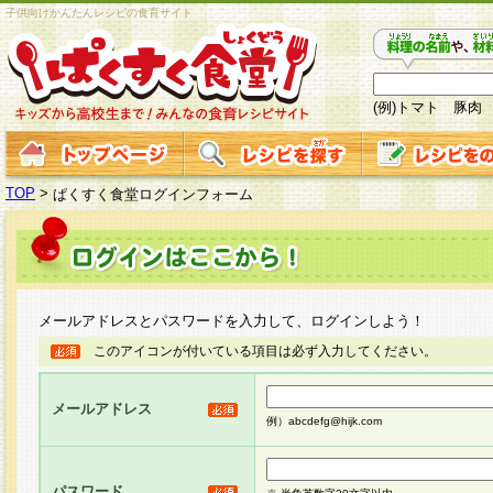
子供向けかんたんレシピの食育サイト
(例)トマト 豚肉
TOP
>
ぱくすく食堂ログインフォーム
メールアドレスとパスワードを入力して、ログインしよう！
このアイコンが付いている項目は必ず入力してください。
メールアドレス
例）abcdefg@hijk.com
パスワード