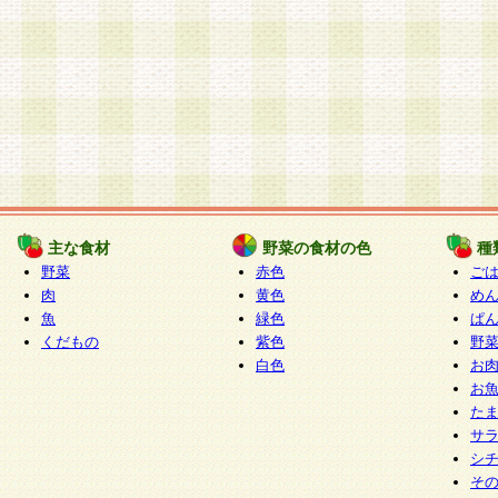
主な食材
野菜の食材の色
種
野菜
赤色
ご
肉
黄色
め
魚
緑色
ぱ
くだもの
紫色
野
白色
お
お
た
サ
シ
そ