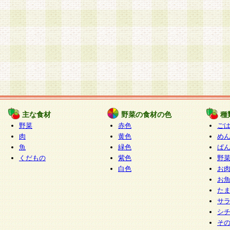
主な食材
野菜の食材の色
種
野菜
赤色
ご
肉
黄色
め
魚
緑色
ぱ
くだもの
紫色
野
白色
お
お
た
サ
シ
そ