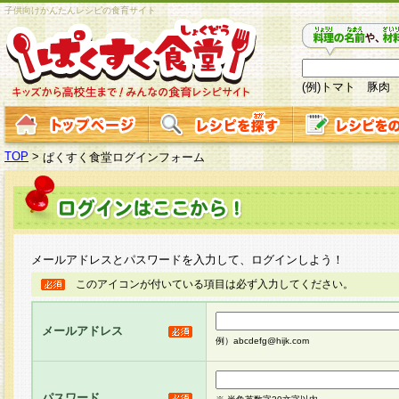
子供向けかんたんレシピの食育サイト
(例)トマト 豚肉
TOP
>
ぱくすく食堂ログインフォーム
メールアドレスとパスワードを入力して、ログインしよう！
このアイコンが付いている項目は必ず入力してください。
メールアドレス
例）abcdefg@hijk.com
パスワード