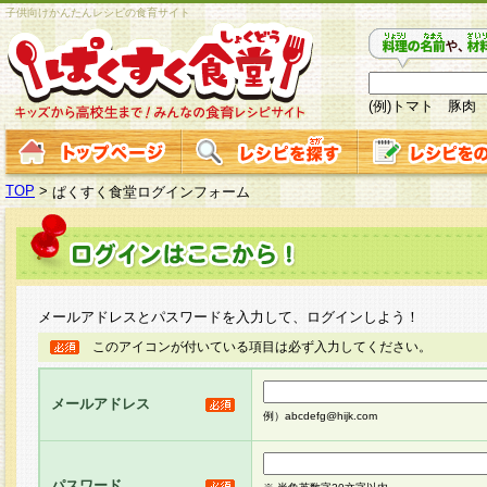
子供向けかんたんレシピの食育サイト
(例)トマト 豚肉
TOP
>
ぱくすく食堂ログインフォーム
メールアドレスとパスワードを入力して、ログインしよう！
このアイコンが付いている項目は必ず入力してください。
メールアドレス
例）abcdefg@hijk.com
パスワード