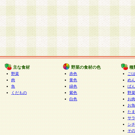
主な食材
野菜の食材の色
種
野菜
赤色
ご
肉
黄色
め
魚
緑色
ぱ
くだもの
紫色
野
白色
お
お
た
サ
シ
そ