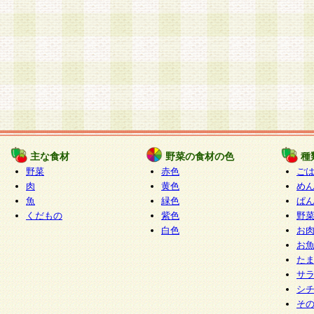
主な食材
野菜の食材の色
種
野菜
赤色
ご
肉
黄色
め
魚
緑色
ぱ
くだもの
紫色
野
白色
お
お
た
サ
シ
そ