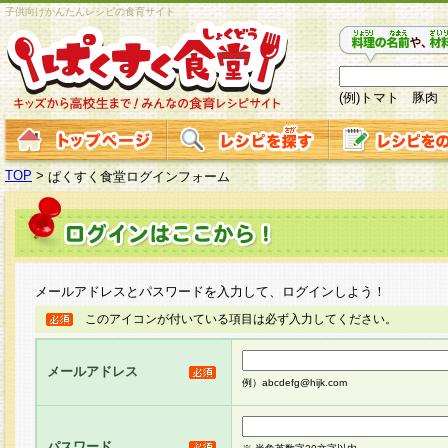
子供向けかんたんレシピの食育サイト
(例)トマト 豚肉
TOP
>
ぱくすく食堂ログインフォーム
メールアドレスとパスワードを入力して、ログインしよう！
このアイコンが付いている項目は必ず入力してください。
メールアドレス
例）abcdefg@hijk.com
パスワード