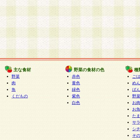
主な食材
野菜の食材の色
種
野菜
赤色
ご
肉
黄色
め
魚
緑色
ぱ
くだもの
紫色
野
白色
お
お
た
サ
シ
そ