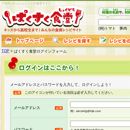
子供向けかんたんレシピの食育サイト
(例)トマト 豚肉
TOP
>
ぱくすく食堂ログインフォーム
メールアドレスとパスワードを入力して、ログインしよう！
このアイコンが付いている項目は必ず入力してください。
メールアドレス
例）abcdefg@hijk.com
パスワード