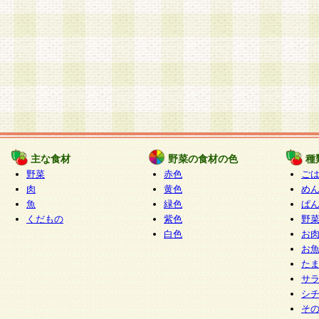
主な食材
野菜の食材の色
種
野菜
赤色
ご
肉
黄色
め
魚
緑色
ぱ
くだもの
紫色
野
白色
お
お
た
サ
シ
そ