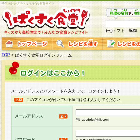
子供向けかんたんレシピの食育サイト
(例)トマト 豚肉
TOP
>
ぱくすく食堂ログインフォーム
メールアドレスとパスワードを入力して、ログインしよう！
このアイコンが付いている項目は必ず入力してください。
メールアドレス
例）abcdefg@hijk.com
パスワード