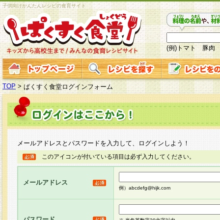
子供向けかんたんレシピの食育サイト
(例)トマト 豚肉
TOP
>
ぱくすく食堂ログインフォーム
メールアドレスとパスワードを入力して、ログインしよう！
このアイコンが付いている項目は必ず入力してください。
メールアドレス
例）abcdefg@hijk.com
パスワード