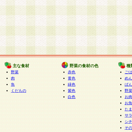
主な食材
野菜の食材の色
種
野菜
赤色
ご
肉
黄色
め
魚
緑色
ぱ
くだもの
紫色
野
白色
お
お
た
サ
シ
そ