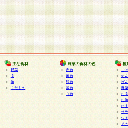
主な食材
野菜の食材の色
種
野菜
赤色
ご
肉
黄色
め
魚
緑色
ぱ
くだもの
紫色
野
白色
お
お
た
サ
シ
そ