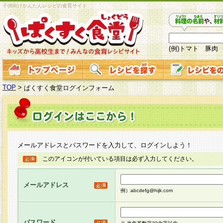
子供向けかんたんレシピの食育サイト
(例)トマト 豚肉
TOP
>
ぱくすく食堂ログインフォーム
メールアドレスとパスワードを入力して、ログインしよう！
このアイコンが付いている項目は必ず入力してください。
メールアドレス
例）abcdefg@hijk.com
パスワード