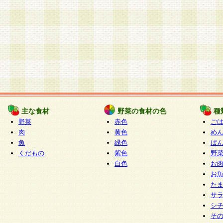
主な食材
野菜の食材の色
種
野菜
赤色
ご
肉
黄色
め
魚
緑色
ぱ
くだもの
紫色
野
白色
お
お
た
サ
シ
そ