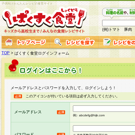
子供向けかんたんレシピの食育サイト
(例)トマト 豚肉
TOP
>
ぱくすく食堂ログインフォーム
メールアドレスとパスワードを入力して、ログインしよう！
このアイコンが付いている項目は必ず入力してください。
メールアドレス
例）abcdefg@hijk.com
パスワード