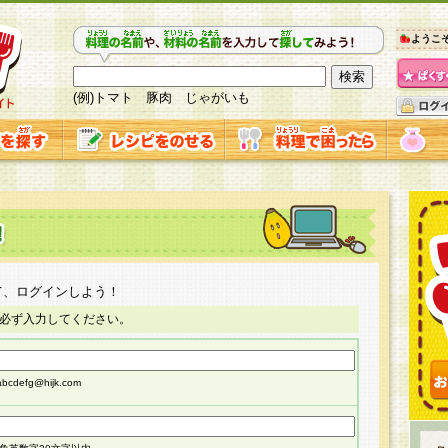
ようこ
(例)トマト 豚肉 じゃがいも
て、ログインしよう！
必ず入力してください。
cdefg@hijk.com