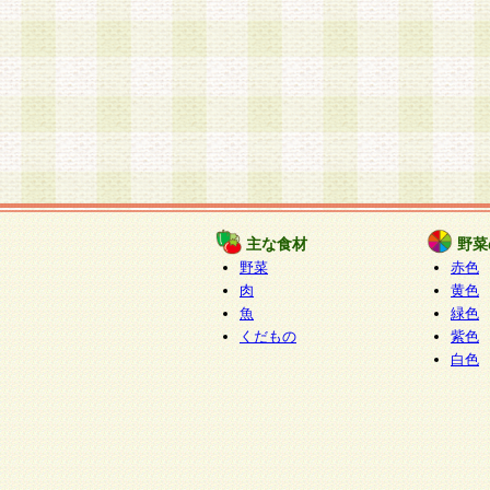
主な食材
野菜
野菜
赤色
肉
黄色
魚
緑色
くだもの
紫色
白色