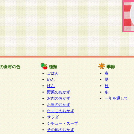
の食材の色
種類
季節
ごはん
春
めん
夏
ぱん
秋
野菜のおかず
冬
お肉のおかず
一年を通して
お魚のおかず
たまごのおかず
サラダ
シチュー・スープ
その他のおかず