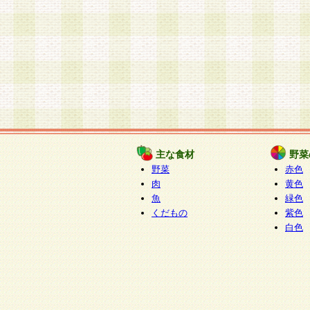
主な食材
野菜
野菜
赤色
肉
黄色
魚
緑色
くだもの
紫色
白色