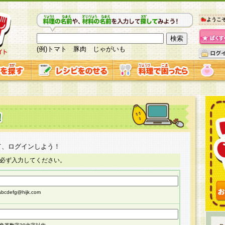
ようこ
(例)トマト 豚肉 じゃがいも
て、ログインしよう！
必ず入力してください。
cdefg@hijk.com