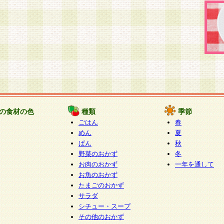
の食材の色
種類
季節
ごはん
春
めん
夏
ぱん
秋
野菜のおかず
冬
お肉のおかず
一年を通して
お魚のおかず
たまごのおかず
サラダ
シチュー・スープ
その他のおかず