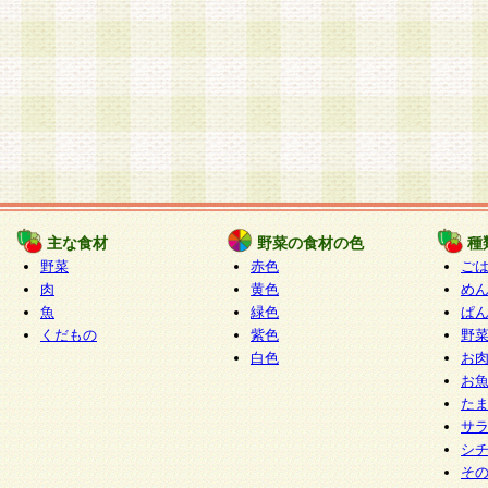
主な食材
野菜の食材の色
種
野菜
赤色
ご
肉
黄色
め
魚
緑色
ぱ
くだもの
紫色
野
白色
お
お
た
サ
シ
そ