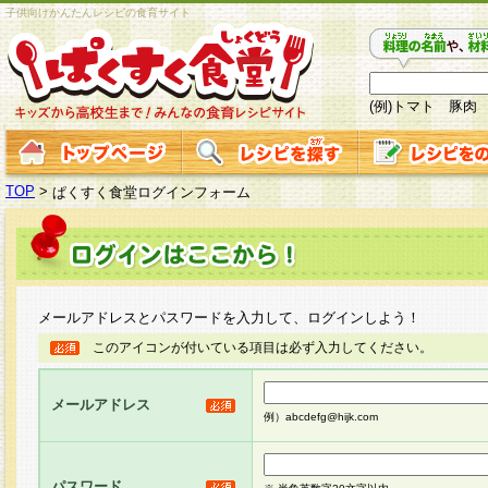
子供向けかんたんレシピの食育サイト
(例)トマト 豚肉
TOP
>
ぱくすく食堂ログインフォーム
メールアドレスとパスワードを入力して、ログインしよう！
このアイコンが付いている項目は必ず入力してください。
メールアドレス
例）abcdefg@hijk.com
パスワード