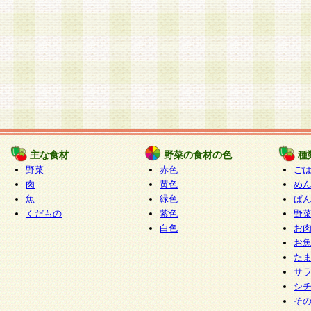
主な食材
野菜の食材の色
種
野菜
赤色
ご
肉
黄色
め
魚
緑色
ぱ
くだもの
紫色
野
白色
お
お
た
サ
シ
そ