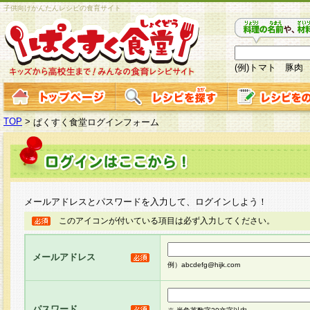
子供向けかんたんレシピの食育サイト
(例)トマト 豚肉
TOP
>
ぱくすく食堂ログインフォーム
メールアドレスとパスワードを入力して、ログインしよう！
このアイコンが付いている項目は必ず入力してください。
メールアドレス
例）abcdefg@hijk.com
パスワード