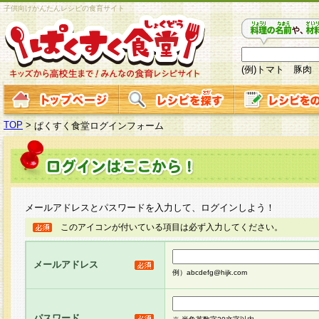
子供向けかんたんレシピの食育サイト
(例)トマト 豚肉
TOP
>
ぱくすく食堂ログインフォーム
メールアドレスとパスワードを入力して、ログインしよう！
このアイコンが付いている項目は必ず入力してください。
メールアドレス
例）abcdefg@hijk.com
パスワード