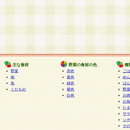
主な食材
野菜の食材の色
種
野菜
赤色
ご
肉
黄色
め
魚
緑色
ぱ
くだもの
紫色
野
白色
お
お
た
サ
シ
そ