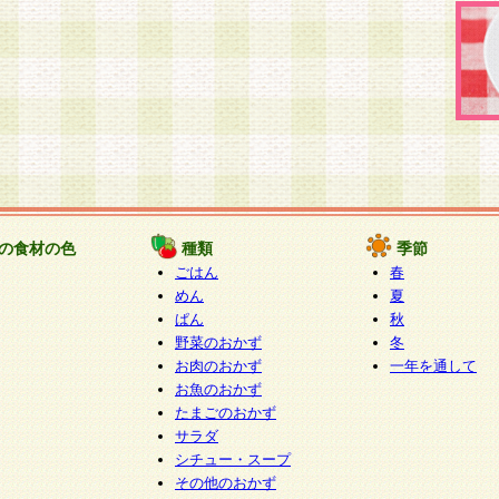
の食材の色
種類
季節
ごはん
春
めん
夏
ぱん
秋
野菜のおかず
冬
お肉のおかず
一年を通して
お魚のおかず
たまごのおかず
サラダ
シチュー・スープ
その他のおかず