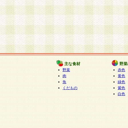
主な食材
野菜
野菜
赤色
肉
黄色
魚
緑色
くだもの
紫色
白色