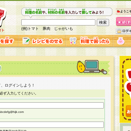
ようこ
(例)トマト 豚肉 じゃがいも
て、ログインしよう！
必ず入力してください。
cdefg@hijk.com