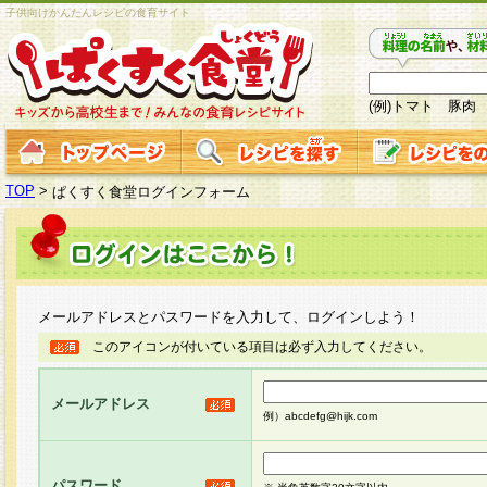
子供向けかんたんレシピの食育サイト
(例)トマト 豚肉
TOP
>
ぱくすく食堂ログインフォーム
メールアドレスとパスワードを入力して、ログインしよう！
このアイコンが付いている項目は必ず入力してください。
メールアドレス
例）abcdefg@hijk.com
パスワード