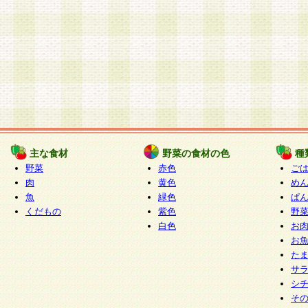
主な食材
野菜の食材の色
種
野菜
赤色
ご
肉
黄色
め
魚
緑色
ぱ
くだもの
紫色
野
白色
お
お
た
サ
シ
そ