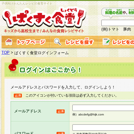
子供向けかんたんレシピの食育サイト
(例)トマト 豚肉
TOP
>
ぱくすく食堂ログインフォーム
メールアドレスとパスワードを入力して、ログインしよう！
このアイコンが付いている項目は必ず入力してください。
メールアドレス
例）abcdefg@hijk.com
パスワード