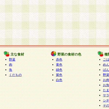
主な食材
野菜の食材の色
種
野菜
赤色
ご
肉
黄色
め
魚
緑色
ぱ
くだもの
紫色
野
白色
お
お
た
サ
シ
そ