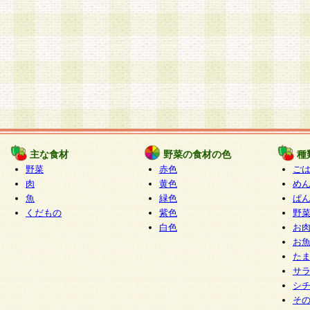
主な食材
野菜の食材の色
種
野菜
赤色
ご
肉
黄色
め
魚
緑色
ぱ
くだもの
紫色
野
白色
お
お
た
サ
シ
そ