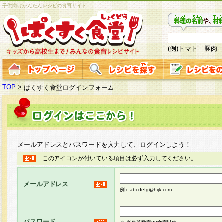
子供向けかんたんレシピの食育サイト
(例)トマト 豚肉
TOP
>
ぱくすく食堂ログインフォーム
メールアドレスとパスワードを入力して、ログインしよう！
このアイコンが付いている項目は必ず入力してください。
メールアドレス
例）abcdefg@hijk.com
パスワード