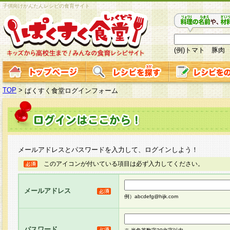
子供向けかんたんレシピの食育サイト
(例)トマト 豚肉
TOP
>
ぱくすく食堂ログインフォーム
メールアドレスとパスワードを入力して、ログインしよう！
このアイコンが付いている項目は必ず入力してください。
メールアドレス
例）abcdefg@hijk.com
パスワード