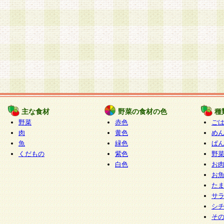
主な食材
野菜の食材の色
種
野菜
赤色
ご
肉
黄色
め
魚
緑色
ぱ
くだもの
紫色
野
白色
お
お
た
サ
シ
そ