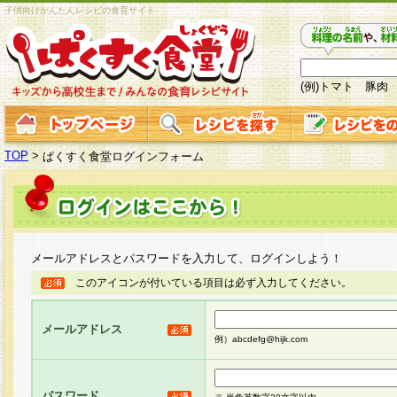
子供向けかんたんレシピの食育サイト
(例)トマト 豚肉
TOP
>
ぱくすく食堂ログインフォーム
メールアドレスとパスワードを入力して、ログインしよう！
このアイコンが付いている項目は必ず入力してください。
メールアドレス
例）abcdefg@hijk.com
パスワード