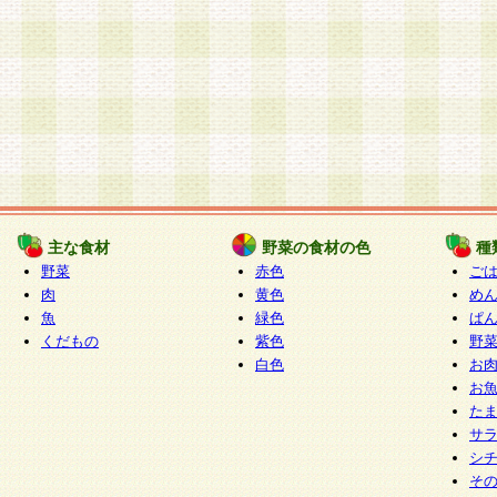
主な食材
野菜の食材の色
種
野菜
赤色
ご
肉
黄色
め
魚
緑色
ぱ
くだもの
紫色
野
白色
お
お
た
サ
シ
そ