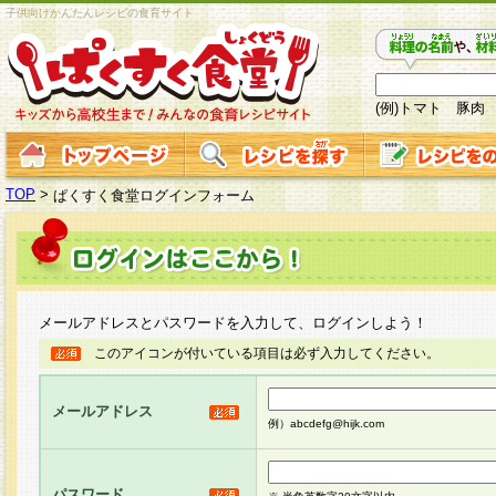
子供向けかんたんレシピの食育サイト
(例)トマト 豚肉
TOP
>
ぱくすく食堂ログインフォーム
メールアドレスとパスワードを入力して、ログインしよう！
このアイコンが付いている項目は必ず入力してください。
メールアドレス
例）abcdefg@hijk.com
パスワード