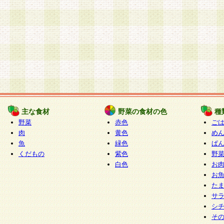
主な食材
野菜の食材の色
種
野菜
赤色
ご
肉
黄色
め
魚
緑色
ぱ
くだもの
紫色
野
白色
お
お
た
サ
シ
そ