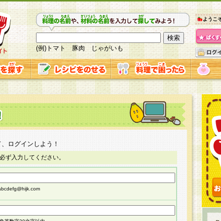
ようこ
(例)トマト 豚肉 じゃがいも
て、ログインしよう！
必ず入力してください。
cdefg@hijk.com