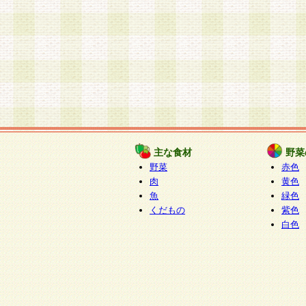
主な食材
野菜
野菜
赤色
肉
黄色
魚
緑色
くだもの
紫色
白色