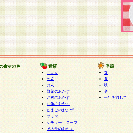
の食材の色
種類
季節
ごはん
春
めん
夏
ぱん
秋
野菜のおかず
冬
お肉のおかず
一年を通して
お魚のおかず
たまごのおかず
サラダ
シチュー・スープ
その他のおかず