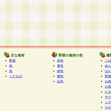
主な食材
野菜の食材の色
種
野菜
赤色
ご
肉
黄色
め
魚
緑色
ぱ
くだもの
紫色
野
白色
お
お
た
サ
シ
そ