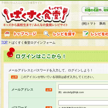
子供向けかんたんレシピの食育サイト
(例)トマト 豚肉
TOP
>
ぱくすく食堂ログインフォーム
メールアドレスとパスワードを入力して、ログインしよう！
このアイコンが付いている項目は必ず入力してください。
メールアドレス
例）abcdefg@hijk.com
パスワード