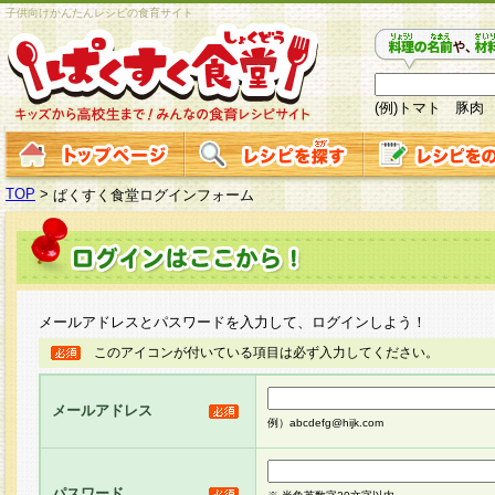
子供向けかんたんレシピの食育サイト
(例)トマト 豚肉
TOP
>
ぱくすく食堂ログインフォーム
メールアドレスとパスワードを入力して、ログインしよう！
このアイコンが付いている項目は必ず入力してください。
メールアドレス
例）abcdefg@hijk.com
パスワード