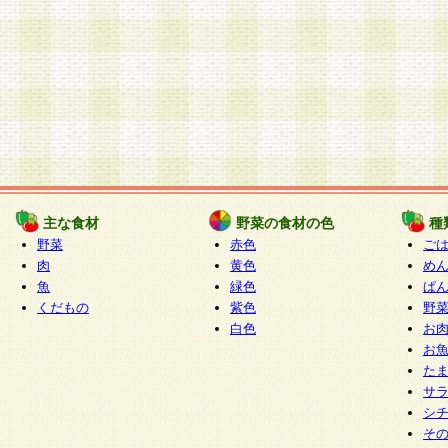
主な食材
野菜の食材の色
種
野菜
赤色
ご
肉
黄色
め
魚
緑色
ぱ
くだもの
紫色
野
白色
お
お
た
サ
シ
そ