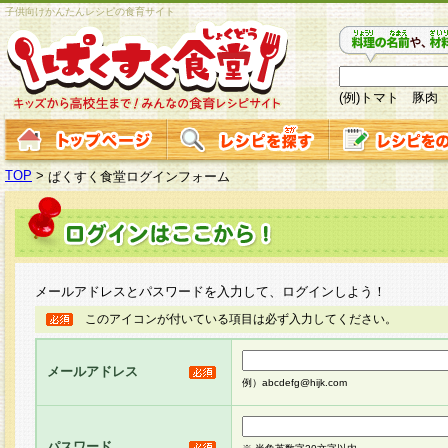
子供向けかんたんレシピの食育サイト
(例)トマト 豚肉
TOP
>
ぱくすく食堂ログインフォーム
メールアドレスとパスワードを入力して、ログインしよう！
このアイコンが付いている項目は必ず入力してください。
メールアドレス
例）abcdefg@hijk.com
パスワード