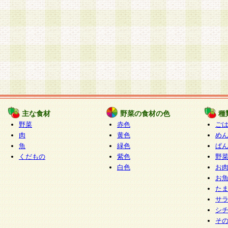
主な食材
野菜の食材の色
種
野菜
赤色
ご
肉
黄色
め
魚
緑色
ぱ
くだもの
紫色
野
白色
お
お
た
サ
シ
そ