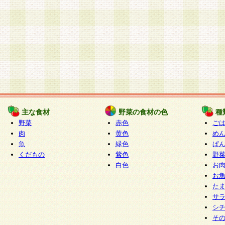
主な食材
野菜の食材の色
種
野菜
赤色
ご
肉
黄色
め
魚
緑色
ぱ
くだもの
紫色
野
白色
お
お
た
サ
シ
そ