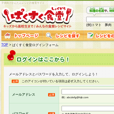
子供向けかんたんレシピの食育サイト
(例)トマト 豚肉
TOP
>
ぱくすく食堂ログインフォーム
メールアドレスとパスワードを入力して、ログインしよう！
このアイコンが付いている項目は必ず入力してください。
メールアドレス
例）abcdefg@hijk.com
パスワード