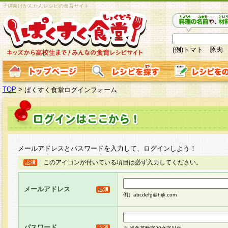
子供向けかんたんレシピの食育サイト
(例)トマト 豚肉
TOP
>
ぱくすく食堂ログインフォーム
メールアドレスとパスワードを入力して、ログインしよう！
このアイコンが付いている項目は必ず入力してください。
メールアドレス
例）abcdefg@hijk.com
パスワード