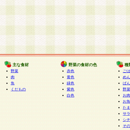
主な食材
野菜の食材の色
種
野菜
赤色
ご
肉
黄色
め
魚
緑色
ぱ
くだもの
紫色
野
白色
お
お
た
サ
シ
そ