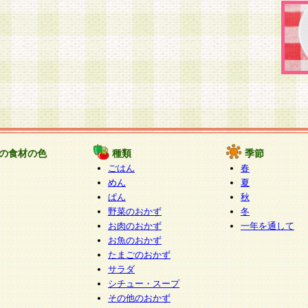
の食材の色
種類
季節
ごはん
春
めん
夏
ぱん
秋
野菜のおかず
冬
お肉のおかず
一年を通して
お魚のおかず
たまごのおかず
サラダ
シチュー・スープ
その他のおかず