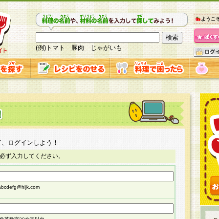
ようこ
(例)トマト 豚肉 じゃがいも
て、ログインしよう！
必ず入力してください。
cdefg@hijk.com