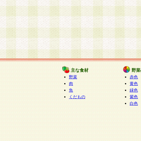
主な食材
野菜
野菜
赤色
肉
黄色
魚
緑色
くだもの
紫色
白色