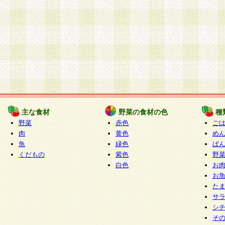
主な食材
野菜の食材の色
種
野菜
赤色
ご
肉
黄色
め
魚
緑色
ぱ
くだもの
紫色
野
白色
お
お
た
サ
シ
そ