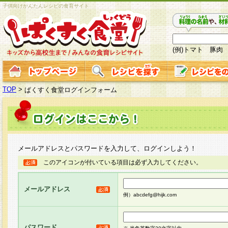
子供向けかんたんレシピの食育サイト
(例)トマト 豚肉
TOP
>
ぱくすく食堂ログインフォーム
メールアドレスとパスワードを入力して、ログインしよう！
このアイコンが付いている項目は必ず入力してください。
メールアドレス
例）abcdefg@hijk.com
パスワード