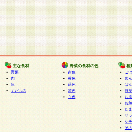
主な食材
野菜の食材の色
種
野菜
赤色
ご
肉
黄色
め
魚
緑色
ぱ
くだもの
紫色
野
白色
お
お
た
サ
シ
そ