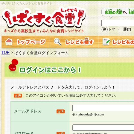
子供向けかんたんレシピの食育サイト
(例)トマト 豚肉
TOP
>
ぱくすく食堂ログインフォーム
メールアドレスとパスワードを入力して、ログインしよう！
このアイコンが付いている項目は必ず入力してください。
メールアドレス
例）abcdefg@hijk.com
パスワード