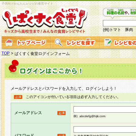
子供向けかんたんレシピの食育サイト
(例)トマト 豚肉
TOP
>
ぱくすく食堂ログインフォーム
メールアドレスとパスワードを入力して、ログインしよう！
このアイコンが付いている項目は必ず入力してください。
メールアドレス
例）abcdefg@hijk.com
パスワード