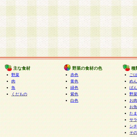
主な食材
野菜の食材の色
種
野菜
赤色
ご
肉
黄色
め
魚
緑色
ぱ
くだもの
紫色
野
白色
お
お
た
サ
シ
そ