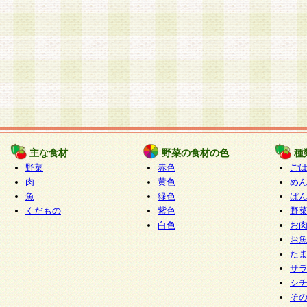
主な食材
野菜の食材の色
種
野菜
赤色
ご
肉
黄色
め
魚
緑色
ぱ
くだもの
紫色
野
白色
お
お
た
サ
シ
そ