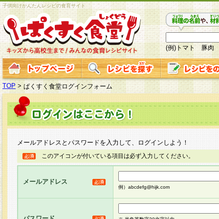
子供向けかんたんレシピの食育サイト
(例)トマト 豚肉
TOP
>
ぱくすく食堂ログインフォーム
メールアドレスとパスワードを入力して、ログインしよう！
このアイコンが付いている項目は必ず入力してください。
メールアドレス
例）abcdefg@hijk.com
パスワード