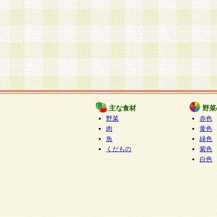
主な食材
野菜
野菜
赤色
肉
黄色
魚
緑色
くだもの
紫色
白色