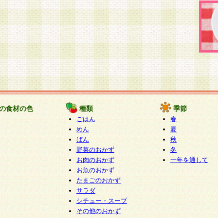
の食材の色
種類
季節
ごはん
春
めん
夏
ぱん
秋
野菜のおかず
冬
お肉のおかず
一年を通して
お魚のおかず
たまごのおかず
サラダ
シチュー・スープ
その他のおかず