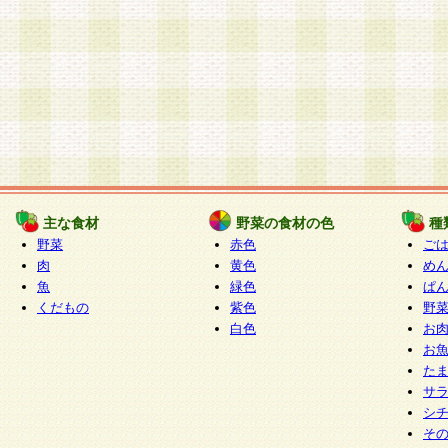
主な食材
野菜の食材の色
種
野菜
赤色
ご
肉
黄色
め
魚
緑色
ぱ
くだもの
紫色
野
白色
お
お
た
サ
シ
そ