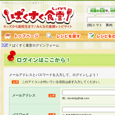
子供向けかんたんレシピの食育サイト
(例)トマト 豚肉
TOP
>
ぱくすく食堂ログインフォーム
メールアドレスとパスワードを入力して、ログインしよう！
このアイコンが付いている項目は必ず入力してください。
メールアドレス
例）abcdefg@hijk.com
パスワード