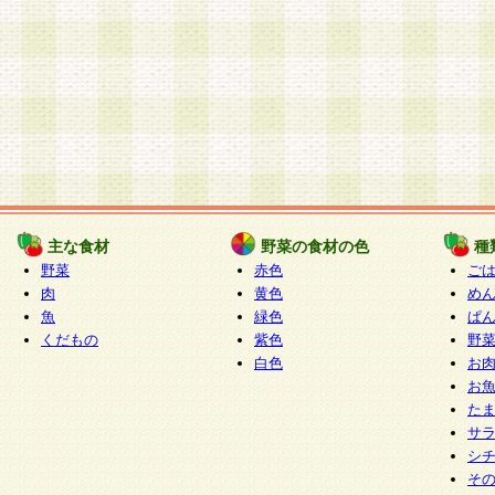
主な食材
野菜の食材の色
種
野菜
赤色
ご
肉
黄色
め
魚
緑色
ぱ
くだもの
紫色
野
白色
お
お
た
サ
シ
そ