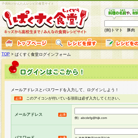
子供向けかんたんレシピの食育サイト
(例)トマト 豚肉
TOP
>
ぱくすく食堂ログインフォーム
メールアドレスとパスワードを入力して、ログインしよう！
このアイコンが付いている項目は必ず入力してください。
メールアドレス
例）abcdefg@hijk.com
パスワード